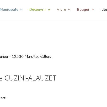
 Municipale
Découvrir
Vivre
Bouger
Idé
ieu – 12330 Marcillac Vallon...
le CUZINI-ALAUZET
ct...