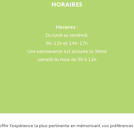
HORAIRES
Horaires :
Du lundi au vendredi,
8h-12h et 14h-17h
Une permanence est assurée le 3ème
samedi du mois de 9h à 12h
ffrir l'expérience la plus pertinente en mémorisant vos préférences
les
-
RGPD
| @2026 Réalisé par
Linov