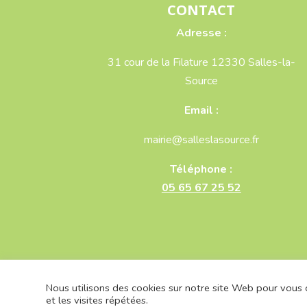
CONTACT
Adresse :
31 cour de la Filature 12330 Salles-la-
Source
Email :
mairie@salleslasource.fr
Téléphone :
05 65 67 25 52
Nous utilisons des cookies sur notre site Web pour vous o
Mairie de Salles-la-Source -
Mentions léga
et les visites répétées.