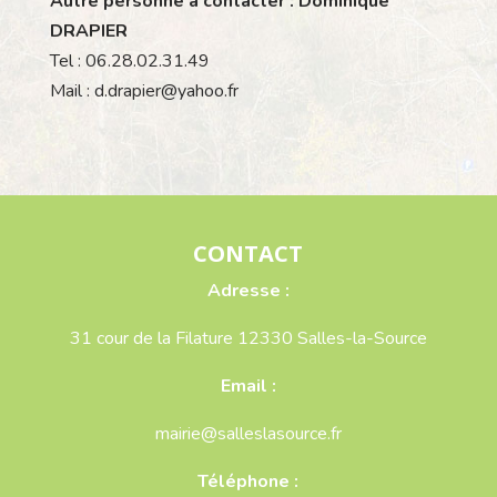
Autre personne à contacter : Dominique
DRAPIER
Tel : 06.28.02.31.49
Mail : d.drapier@yahoo.fr
CONTACT
Adresse :
31 cour de la Filature 12330 Salles-la-Source
Email :
mairie@salleslasource.fr
Téléphone :