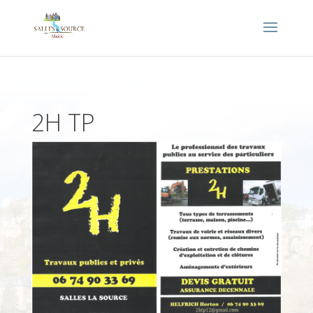
2H TP