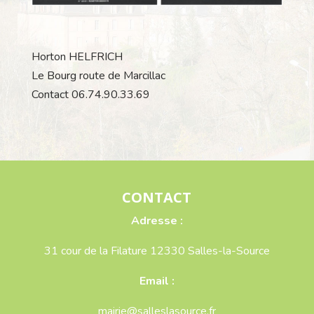
Horton HELFRICH
Le Bourg route de Marcillac
Contact 06.74.90.33.69
CONTACT
Adresse :
31 cour de la Filature 12330 Salles-la-Source
Email :
mairie@salleslasource.fr